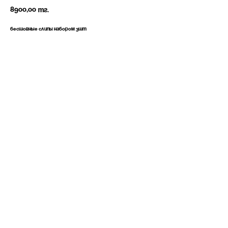
8900,00
тг.
Бесшовные слипы набором 3шт