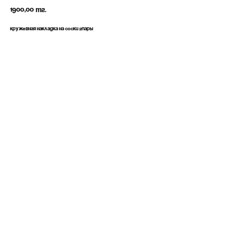
1900,00
тг.
Кружевная накладка на соски 2пары