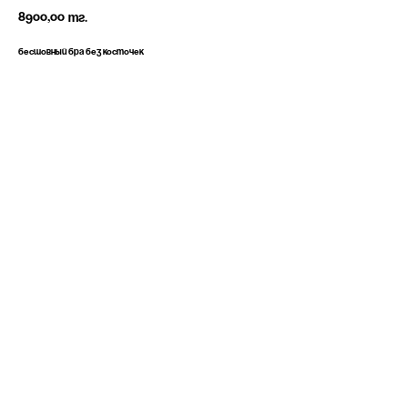
8900,00
тг.
Бесшовный бра без косточек