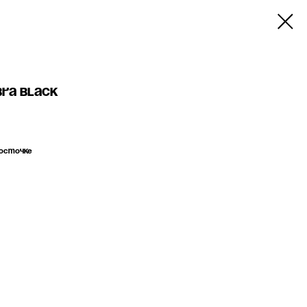
ra black
косточке