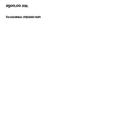
2900,00
тг.
Бесшовные стринги 1шт