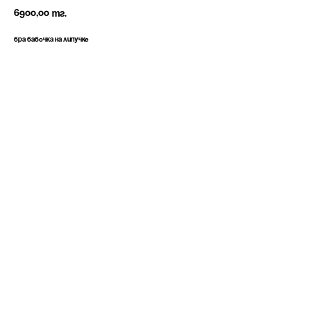
6900,00
тг.
Бра бабочка на липучке