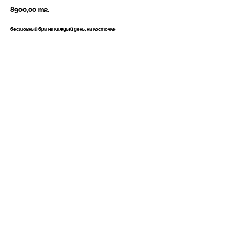
8900,00
тг.
Бесшовный бра на каждый день, на косточке