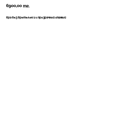
6900,00
тг.
Бра без бретелек и с прозрачной спинкой