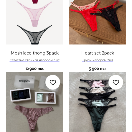
Mesh lace thong 3pack
Heart set 2pack
Сетчатые стринги набором 3шт
Трусы набором 2шт
12 900
5 900
тг.
тг.