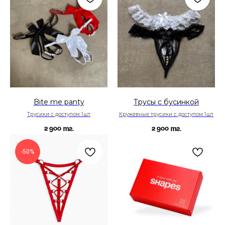
Bite me panty
Трусы c бусинкой
Трусики с доступом 1шт
Кружевные трусики с доступом 1шт
2 900
2 900
тг.
тг.
-50%