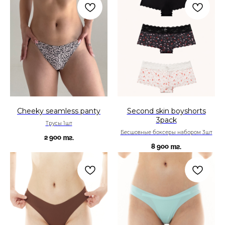
Cheeky seamless panty
Second skin boyshorts
3pack
Трусы 1шт
Бесшовные боксеры набором 3шт
2 900
тг.
8 900
тг.