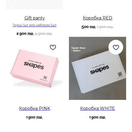
Gift panty
Коробка RED
Трусы 1шт или набором 2шт
500
1 900
тг.
тг.
2 900
4 900
тг.
тг.
Коробка PINK
Коробка WHITE
1 900
1 900
тг.
тг.