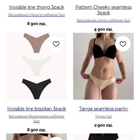
Invisible line thong 3pack
Pattern Cheeky seamless
3pack
Бесшовные стринги набором 3шт
Бесшовные слипы набором 3шт
8 900
тг.
4 900
тг.
Invisible line brazilian 3pack
Tanga seamless panty
Бесшовные бразилиана набором
Трусы 1шт
3шт
2 900
тг.
8 900
тг.